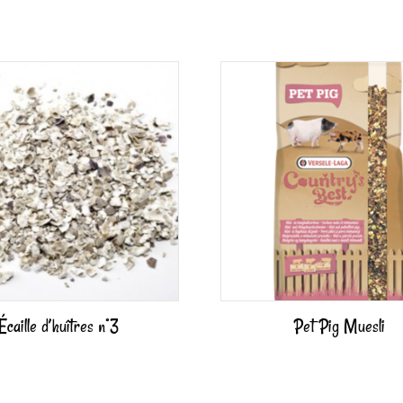
Écaille d’huîtres n°3
Pet Pig Muesli