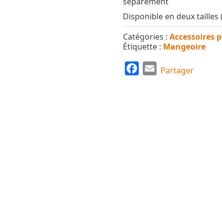
séparément
Disponible en deux tailles 
Catégories :
Accessoires 
Étiquette :
Mangeoire
F
E
Partager
a
m
c
a
e
i
b
l
o
o
k