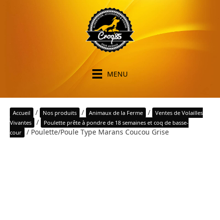
MENU
/
/
/
Accueil
Nos produits
Animaux de la Ferme
Ventes de Volailles
/
Vivantes
Poulette prête à pondre de 18 semaines et coq de basse-
/ Poulette/Poule Type Marans Coucou Grise
cour