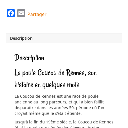
F
E
Partager
a
m
c
a
e
i
Description
b
l
o
Description
o
k
La poule Coucou de Rennes, son
histoire en quelques mots
La Coucou de Rennes est une race de poule
ancienne au long parcours, et qui a bien faillit
disparaître dans les années 50, période où l’on
croyait même qu’elle s’était éteinte.
Jusqu’à la fin du 19ème siècle, la Coucou de Rennes
était la poule privilégiée des éleveurs bretons.