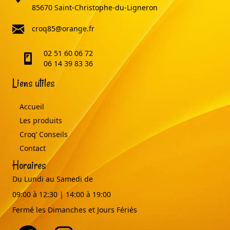
85670 Saint-Christophe-du-Ligneron
email
croq85@orange.fr
02 51 60 06 72
telephone
06 14 39 83 36
Liens utiles
Accueil
Les produits
Croq’ Conseils
Contact
Horaires
Du Lundi au Samedi de
09:00 à 12:30 | 14:00 à 19:00
Fermé les Dimanches et Jours Fériés