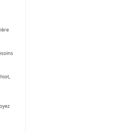
ière
esoins
hiot,
Soyez