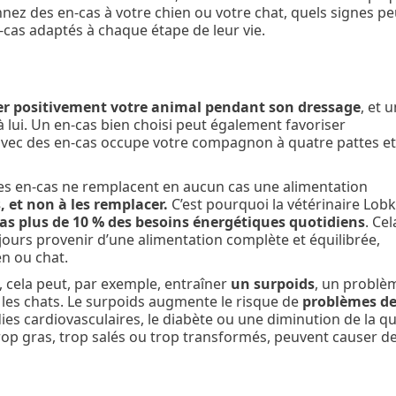
nnez des en-cas à votre chien ou votre chat, quels signes p
cas adaptés à chaque étape de leur vie.
r positivement votre animal pendant son dressage
, et 
à lui. Un en-cas bien choisi peut également favoriser
 avec des en-cas occupe votre compagnon à quatre pattes et
e les en-cas ne remplacent en aucun cas une alimentation
s, et non à les remplacer.
C’est pourquoi la vétérinaire Lob
as plus de 10 % des besoins énergétiques quotidiens
. Cel
ujours provenir d’une alimentation complète et équilibrée,
en ou chat.
, cela peut, par exemple, entraîner
un surpoids
, un problè
 les chats. Le surpoids augmente le risque de
problèmes d
ies cardiovasculaires, le diabète ou une diminution de la qu
t trop gras, trop salés ou trop transformés, peuvent causer d