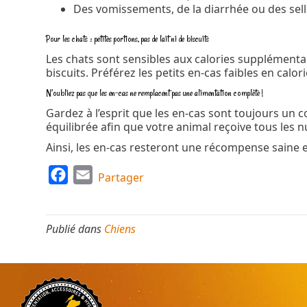
Des vomissements, de la diarrhée ou des sell
Pour les chats : petites portions, pas de lait ni de biscuits
Les chats sont sensibles aux calories supplémentai
biscuits. Préférez les petits en-cas faibles en calo
N’oubliez pas que les en-cas ne remplacent pas une alimentation complète !
Gardez à l’esprit que les en-cas sont toujours un 
équilibrée afin que votre animal reçoive tous les n
Ainsi, les en-cas resteront une récompense saine e
F
E
Partager
a
m
c
a
Publié dans
Chiens
e
i
b
l
o
o