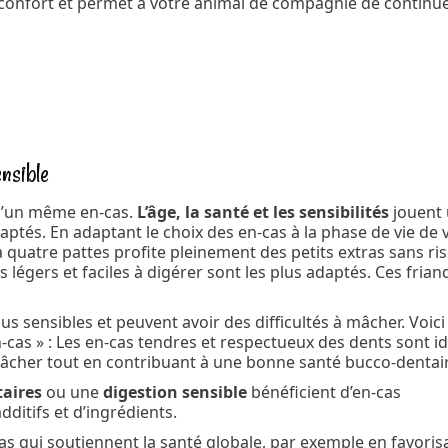
d’inconfort et permet à votre animal de compagnie de continu
nsible
 d’un même en-cas.
L’âge, la santé et les sensibilités
jouent
aptés. En adaptant le choix des en-cas à la phase de vie de 
quatre pattes profite pleinement des petits extras sans ri
as légers et faciles à digérer sont les plus adaptés. Ces frian
s sensibles et peuvent avoir des difficultés à mâcher. Voici 
en-cas » : Les en-cas tendres et respectueux des dents sont i
 mâcher tout en contribuant à une bonne santé bucco-dentai
taires
ou une
digestion sensible
bénéficient d’en-cas
ditifs et d’ingrédients.
-cas qui soutiennent la santé globale, par exemple en favoris