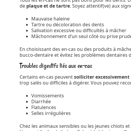
Tous les en-cas ne sont pas bons pour les dents. 
de
plaque et de tartre
. Soyez attentif(ve) aux sig
Mauvaise haleine
Tartre ou décoloration des dents
Salivation excessive ou difficultés à mâcher
Mâchonnement d’un seul côté ou prise prude
En choisissant des en-cas ou des produits à mâch
bucco-dentaire et évitez les problèmes dentaires 
Troubles digestifs liés aux en-cas
Certains en-cas peuvent
solliciter excessivement
trop salés ou difficiles à digérer. Vous pouvez reco
Vomissements
Diarrhée
Flatulences
Selles irrégulières
Chez les animaux sensibles ou les jeunes chiots et 