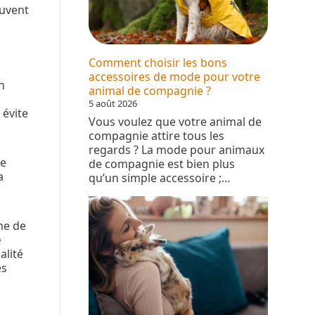
euvent
Comment choisir les bons
accessoires de mode pour votre
un
animal de compagnie ?
5 août 2026
 évite
Vous voulez que votre animal de
compagnie attire tous les
regards ? La mode pour animaux
ke
de compagnie est bien plus
a
qu’un simple accessoire ;…
me de
e
alité
es