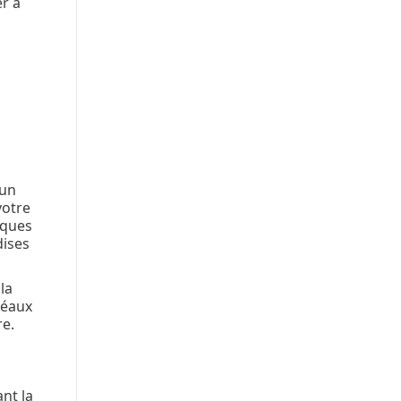
er à
 un
votre
sques
dises
la
déaux
re.
ant la