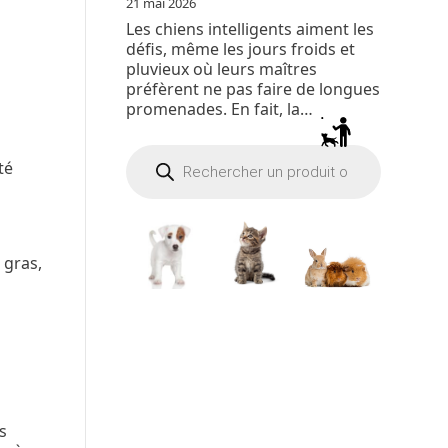
21 mai 2026
Les chiens intelligents aiment les
défis, même les jours froids et
pluvieux où leurs maîtres
préfèrent ne pas faire de longues
promenades. En fait, la…
Recherche
de
té
produits
p gras,
s