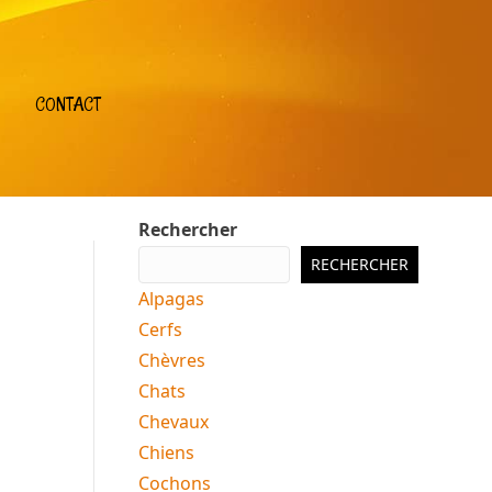
CONTACT
Rechercher
RECHERCHER
Alpagas
Cerfs
Chèvres
Chats
Chevaux
Chiens
Cochons