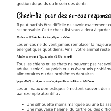
gestion du poids ou le soin des dents.
Check-list pour des en-cas responsa
Il peut parfois être difficile de savoir exacteme
responsable. Cette check-list vous aidera à garder 
Maximum 10 % des besoins énergétiques quotidiens
Les en-cas ne doivent jamais remplacer la majeure
énergétiques quotidiens. Ainsi, votre animal reste
Adaptez les en-cas à l’âge, au poids et à l’état de santé
Tous les chiens et les chats ne peuvent pas recevoi
adulte, senior), au poids et aux éventuels problèm
alimentaires ou des problèmes dentaires.
Soyez attentif aux signes de surpoids, de problèmes dentaires ou intestinaux
Les animaux domestiques émettent souvent des sig
par exemple attentif à :
Une silhouette moins marquée ou une baisse 
Une mauvaise haleine, du tartre ou des diffi