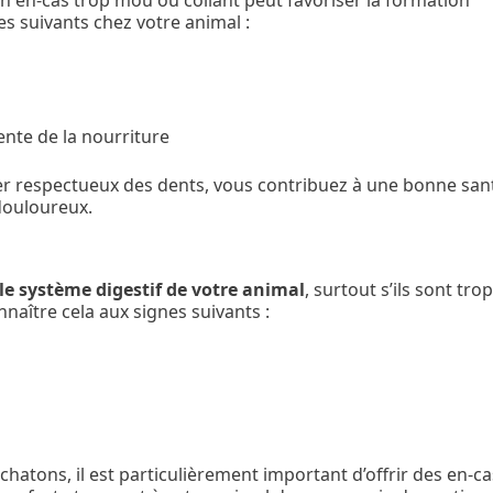
Un en-cas trop mou ou collant peut favoriser la formation
nes suivants chez votre animal :
nte de la nourriture
er respectueux des dents, vous contribuez à une bonne san
douloureux.
 le système digestif de votre animal
, surtout s’ils sont tro
nnaître cela aux signes suivants :
chatons, il est particulièrement important d’offrir des en-ca