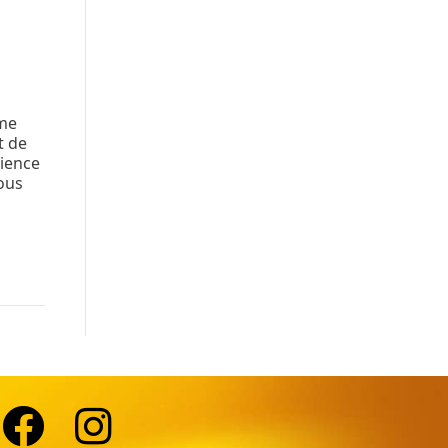
ème
t de
rience
vous