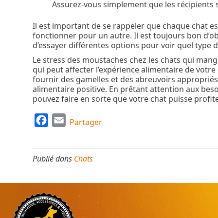
Assurez-vous simplement que les récipients so
Il est important de se rappeler que chaque chat e
fonctionner pour un autre. Il est toujours bon d’
d’essayer différentes options pour voir quel type 
Le stress des moustaches chez les chats qui mange
qui peut affecter l’expérience alimentaire de votre
fournir des gamelles et des abreuvoirs appropriés 
alimentaire positive. En prêtant attention aux bes
pouvez faire en sorte que votre chat puisse profit
F
E
Partager
a
m
c
a
Publié dans
Chats
e
i
b
l
o
o
k