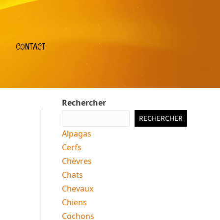
CONTACT
Rechercher
RECHERCHER
Alpagas
Cerfs
Chèvres
Chats
Chevaux
Chiens
Cochons