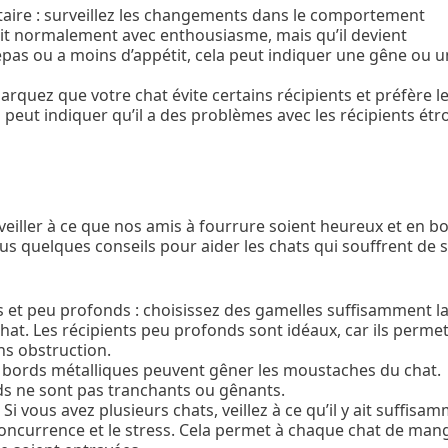
ire : surveillez les changements dans le comportement
rrit normalement avec enthousiasme, mais qu’il devient
pas ou a moins d’appétit, cela peut indiquer une gêne ou u
arquez que votre chat évite certains récipients et préfère l
peut indiquer qu’il a des problèmes avec les récipients étro
 veiller à ce que nos amis à fourrure soient heureux et en 
 quelques conseils pour aider les chats qui souffrent de s
es et peu profonds : choisissez des gamelles suffisamment l
at. Les récipients peu profonds sont idéaux, car ils perme
ns obstruction.
s à bords métalliques peuvent gêner les moustaches du chat.
rds ne sont pas tranchants ou gênants.
Si vous avez plusieurs chats, veillez à ce qu’il y ait suffisa
concurrence et le stress. Cela permet à chaque chat de man