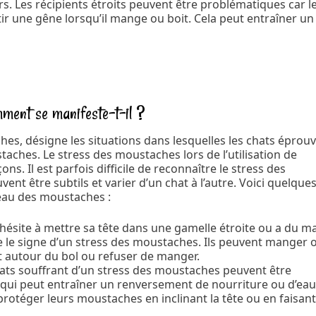
s. Les récipients étroits peuvent être problématiques car l
ir une gêne lorsqu’il mange ou boit. Cela peut entraîner un
mment se manifeste-t-il ?
es, désigne les situations dans lesquelles les chats éprou
taches. Le stress des moustaches lors de l’utilisation de
ns. Il est parfois difficile de reconnaître le stress des
nt être subtils et varier d’un chat à l’autre. Voici quelque
eau des moustaches :
 hésite à mettre sa tête dans une gamelle étroite ou a du ma
tre le signe d’un stress des moustaches. Ils peuvent manger 
 autour du bol ou refuser de manger.
hats souffrant d’un stress des moustaches peuvent être
 qui peut entraîner un renversement de nourriture ou d’ea
protéger leurs moustaches en inclinant la tête ou en faisan