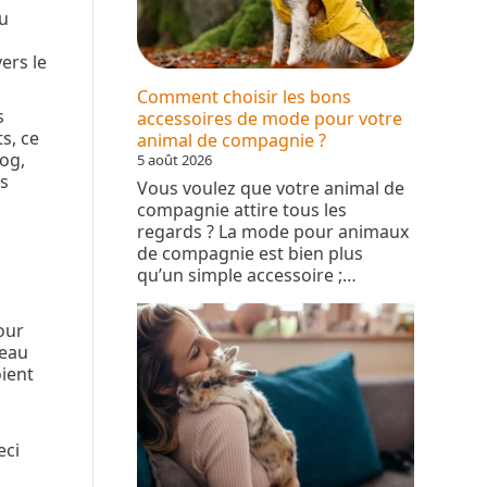
du
ers le
Comment choisir les bons
s
accessoires de mode pour votre
s, ce
animal de compagnie ?
log,
5 août 2026
us
Vous voulez que votre animal de
compagnie attire tous les
regards ? La mode pour animaux
de compagnie est bien plus
qu’un simple accessoire ;…
our
seau
oient
eci