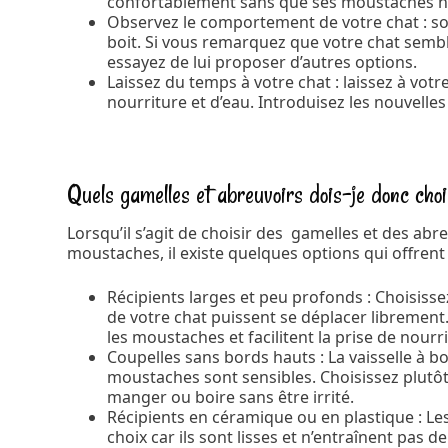
confortablement sans que ses moustaches ne
Observez le comportement de votre chat : soy
boit. Si vous remarquez que votre chat semble 
essayez de lui proposer d’autres options.
Laissez du temps à votre chat : laissez à vot
nourriture et d’eau. Introduisez les nouvelle
Quels gamelles et abreuvoirs dois-je donc choi
Lorsqu’il s’agit de choisir des gamelles et des ab
moustaches, il existe quelques options qui offren
Récipients larges et peu profonds : Choisiss
de votre chat puissent se déplacer librement.
les moustaches et facilitent la prise de nourr
Coupelles sans bords hauts : La vaisselle à b
moustaches sont sensibles. Choisissez plutô
manger ou boire sans être irrité.
Récipients en céramique ou en plastique : Le
choix car ils sont lisses et n’entraînent pa