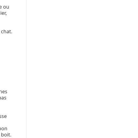
e ou
ier,
 chat.
ches
pas
sse
 bon
boit.