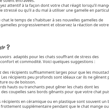
 soient entravées.
ez attentif à la façon dont votre chat réagit lorsqu’il mang
stressé ou qu’il a du mal à utiliser une gamelle en particul
re chat le temps de s’habituer à ses nouvelles gamelles de
s gamelles progressivement et observez la réaction de votre
sir ?
reuvoirs adaptés pour les chats souffrant de stress des
t confort et commodité. Voici quelques suggestions :
ez des récipients suffisamment larges pour que les mousta
 Les récipients peu profonds sont idéaux car ils ne gênent 
iture ou de boisson.
ords hauts ou tranchants peut gêner les chats dont les
t des coupelles sans bords gênants pour que votre chat pui
s récipients en céramique ou en plastique sont souvent un
s de frottement supplémentaire pendant que le chat mange ou 