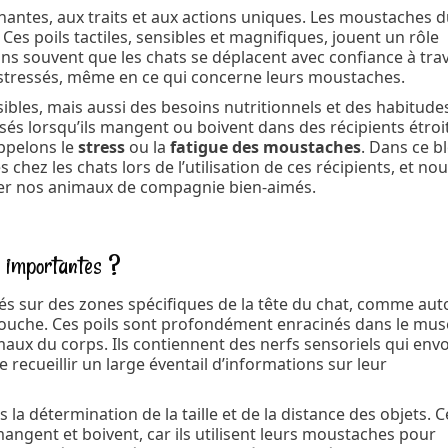
nantes, aux traits et aux actions uniques. Les moustaches 
 Ces poils tactiles, sensibles et magnifiques, jouent un rôle
ons souvent que les chats se déplacent avec confiance à trav
re stressés, même en ce qui concerne leurs moustaches.
bles, mais aussi des besoins nutritionnels et des habitude
sés lorsqu’ils mangent ou boivent dans des récipients étroit
appelons le
stress
ou la
fatigue des moustaches
. Dans ce b
hez les chats lors de l’utilisation de ces récipients, et no
der nos animaux de compagnie bien-aimés.
s importantes ?
ués sur des zones spécifiques de la tête du chat, comme aut
a bouche. Ces poils sont profondément enracinés dans le mu
aux du corps. Ils contiennent des nerfs sensoriels qui env
recueillir un large éventail d’informations sur leur
la détermination de la taille et de la distance des objets. C
angent et boivent, car ils utilisent leurs moustaches pour