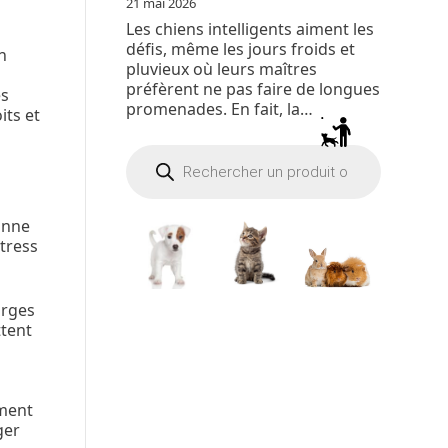
21 mai 2026
Les chiens intelligents aiment les
défis, même les jours froids et
n
pluvieux où leurs maîtres
préfèrent ne pas faire de longues
es
promenades. En fait, la…
its et
Recherche
de
produits
bonne
tress
arges
ttent
mment
ger