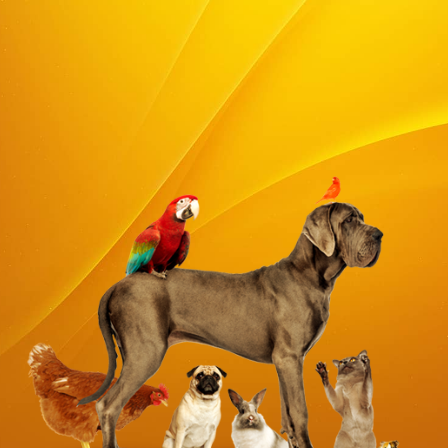
animaux
:
chiens
,
chats
,
rongeur&Co
, oiseaux,
basse-cour,
chèvres, moutons, cochons, chevaux
, poissons, et tortues.
Vous pouvez également retrouver un
service de lavage
pour votre
animal, ainsi que la
vente d'animaux de basse-cours
les mardis en
semaine paire uniquement sur réservation.