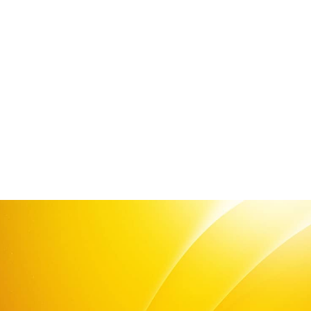
Oiseaux
L'animalerie Croq'85 vous
propose...
Nous vous proposons une
large gamme de produits pour