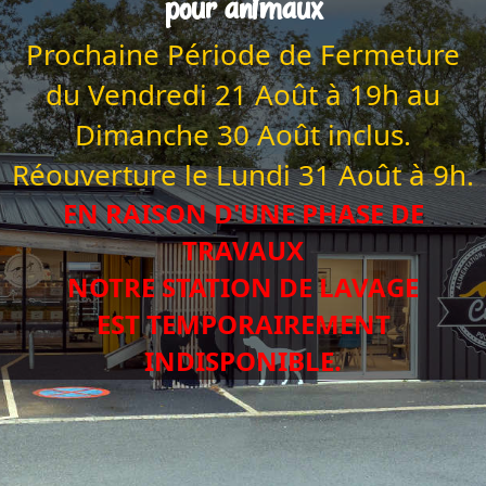
pour animaux
Prochaine Période de Fermeture
du Vendredi
21 Août à 19h au
Dimanche 30 Août inclus.
Réouverture le Lundi 31 Août à 9h.
EN RAISON D'UNE PHASE DE
TRAVAUX
NOTRE STATION DE LAVAGE
EST TEMPORAIREMENT
INDISPONIBLE.