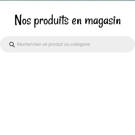
Nos
produits
en magasin
Recherche
de
produits
Chiens