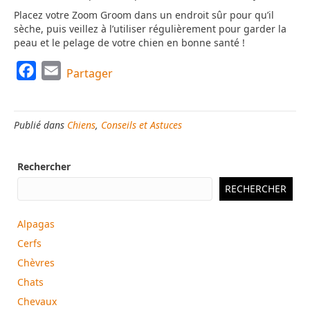
Placez votre Zoom Groom dans un endroit sûr pour qu’il
sèche, puis veillez à l’utiliser régulièrement pour garder la
peau et le pelage de votre chien en bonne santé !
F
E
Partager
a
m
c
a
Publié dans
Chiens
,
Conseils et Astuces
e
i
b
l
Rechercher
o
o
RECHERCHER
k
Alpagas
Cerfs
Chèvres
Chats
Chevaux