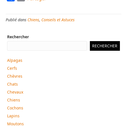
a
m
c
a
Publié dans
Chiens
,
Conseils et Astuces
e
i
b
l
Rechercher
o
o
RECHERCHER
k
Alpagas
Cerfs
Chèvres
Chats
Chevaux
Chiens
Cochons
Lapins
Moutons