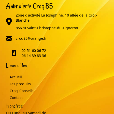
Animalerie Croq'85
Zone d'activité La Joséphine, 10 allée de la Croix
adresse
Blanche,
85670 Saint-Christophe-du-Ligneron
email
croq85@orange.fr
02 51 60 06 72
telephone
06 14 39 83 36
Liens utiles
Accueil
Les produits
Croq’ Conseils
Contact
Horaires
Du Lundi au Samedi de