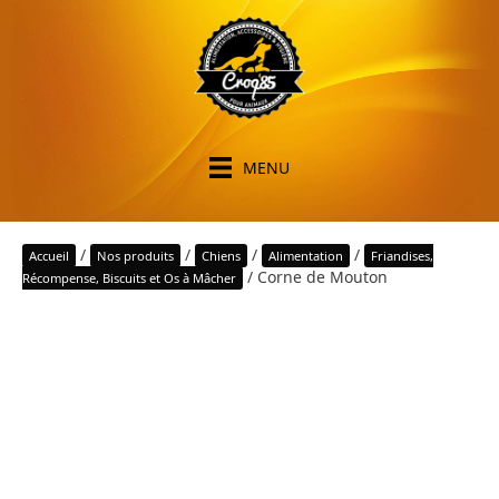
MENU
/
/
/
/
Accueil
Nos produits
Chiens
Alimentation
Friandises,
/ Corne de Mouton
Récompense, Biscuits et Os à Mâcher