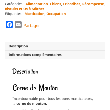
Catégories :
Alimentation
,
Chiens
,
Friandises, Récompense,
Biscuits et Os à Mâcher
Étiquettes :
Mastication
,
Occupation
F
E
Partager
a
m
c
a
e
i
Description
b
l
Informations complémentaires
o
o
Description
k
Corne de Mouton
Incontournable pour tous les bons masticateurs,
la
corne de mouton.