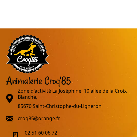
Animalerie Croq'85
Zone d'activité La Joséphine, 10 allée de la Croix
adresse
Blanche,
85670 Saint-Christophe-du-Ligneron
email
croq85@orange.fr
02 51 60 06 72
telephone