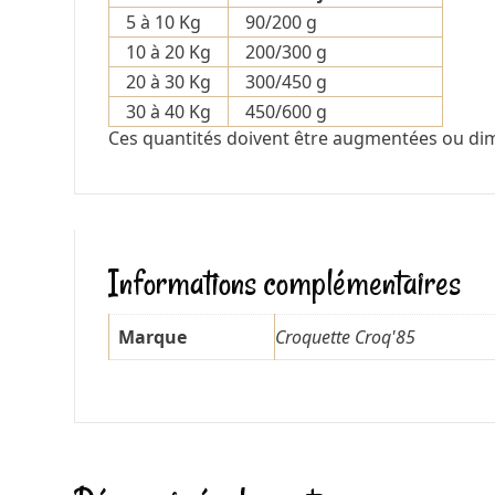
5 à 10 Kg
90/200 g
10 à 20 Kg
200/300 g
20 à 30 Kg
300/450 g
30 à 40 Kg
450/600 g
Ces quantités doivent être augmentées ou dim
Informations complémentaires
Marque
Croquette Croq'85