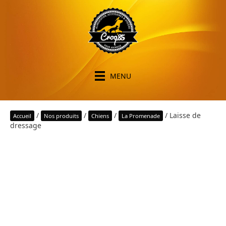
MENU
/
/
/
/ Laisse de
Accueil
Nos produits
Chiens
La Promenade
dressage