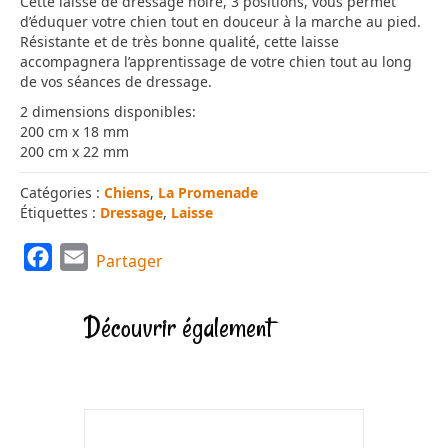
Cette laisse de dressage noire, 3 positions, vous permet
d’éduquer votre chien tout en douceur à la marche au pied.
Résistante et de très bonne qualité, cette laisse
accompagnera l’apprentissage de votre chien tout au long
de vos séances de dressage.
2 dimensions disponibles:
200 cm x 18 mm
200 cm x 22 mm
Catégories :
Chiens
,
La Promenade
Étiquettes :
Dressage
,
Laisse
F
E
Partager
a
m
c
a
Découvrir également
e
i
b
l
o
o