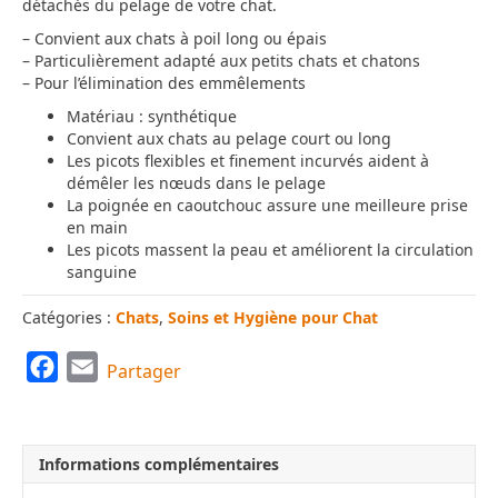
détachés du pelage de votre chat.
– Convient aux chats à poil long ou épais
– Particulièrement adapté aux petits chats et chatons
– Pour l’élimination des emmêlements
Matériau : synthétique
Convient aux chats au pelage court ou long
Les picots flexibles et finement incurvés aident à
démêler les nœuds dans le pelage
La poignée en caoutchouc assure une meilleure prise
en main
Les picots massent la peau et améliorent la circulation
sanguine
Catégories :
Chats
,
Soins et Hygiène pour Chat
F
E
Partager
a
m
c
a
e
i
Informations complémentaires
b
l