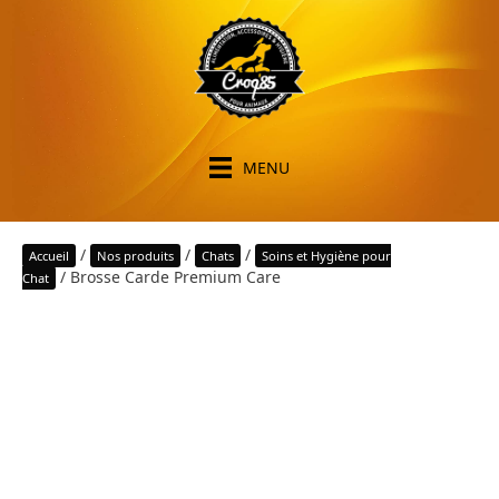
MENU
/
/
/
Accueil
Nos produits
Chats
Soins et Hygiène pour
/ Brosse Carde Premium Care
Chat