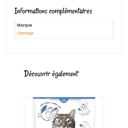
o
Informations complémentaires
o
k
Marque
Flamingo
Découvrir également