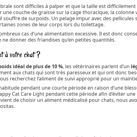
brale sont difficiles à palper et que la taille est difficileme
 une couche de graisse sur la cage thoracique, la colonne v
qu’il souffre de surpoids. Un pelage impur avec des pellicule
taines zones de leur corps lors du toilettage.
nombreux cas d’une alimentation excessive. Il est donc conse
ne donner des friandises qu’en petites quantités.
t à votre chat ?
poids idéal de plus de 10 %
, les vétérinaires parlent d’un
lé
ement aux chats qui sont très paresseux et qui ont donc bes
 vous recherchez l’aliment de suivi approprié pour un maint
 d’habitude pendant une courte période en raison d’une bles
ppy Cat Care Light pendant cette période afin d’éviter une p
onvient de choisir un aliment médicalisé pour chats, nous av
ositas.