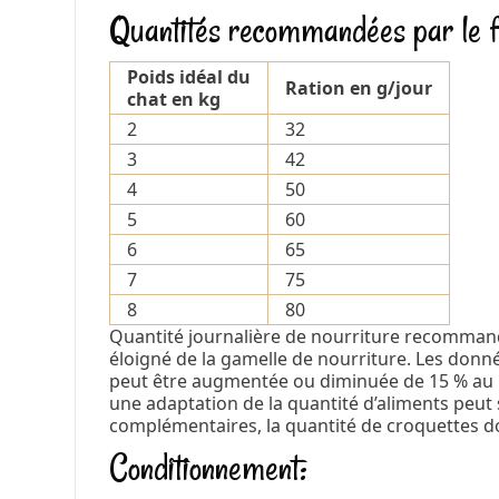
Quantités recommandées par le fa
Poids idéal du
Ration en g/jour
chat en kg
2
32
3
42
4
50
5
60
6
65
7
75
8
80
Quantité journalière de nourriture recommandé
éloigné de la gamelle de nourriture. Les donné
peut être augmentée ou diminuée de 15 % au max
une adaptation de la quantité d’aliments peut
complémentaires, la quantité de croquettes do
Conditionnement: