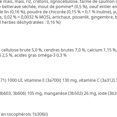
e maïs, maïs, riz, cretons, lignocellulose, farine de saumon (
 betterave séchée, mout de pomme* (0,5 %), oeuf entier en
lin (0,16 %), poudre de chicorée (0,15 % = 0,1 % inuline), y
es, 0,02 % = 0,0032 % MOS), artichaut, pissenlit, gingembre,
al herbes déshydratées : 0,16 %)
, cellulose brute 5,0 %, cendres brutes 7,0 %, calcium 1,15
 2,5 %, acides gras oméga-3 0,3 %
71) 1000 UI, vitamine E (3a700i) 130 mg, vitamine C (3a312)
 (3b603, 3b606) 105 mg, manganèse (3b502) 26 mg, iode (3b
r en tocophérols 1b306(i)