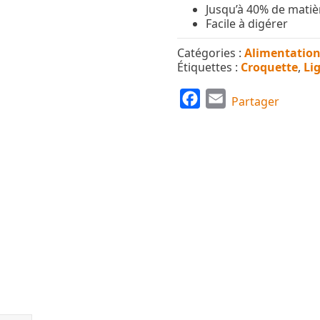
Jusqu’à 40% de matiè
Facile à digérer
Catégories :
Alimentatio
Étiquettes :
Croquette
,
Li
F
E
Partager
a
m
c
a
e
i
b
l
o
o
k