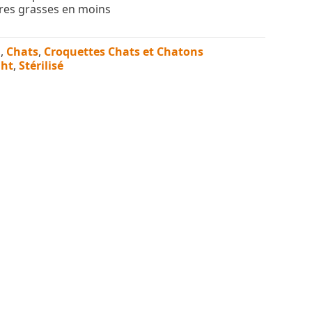
res grasses en moins
n
,
Chats
,
Croquettes Chats et Chatons
ght
,
Stérilisé