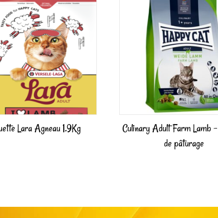
uette Lara Agneau 1.9Kg
Culinary Adult Farm Lamb 
de pâturage