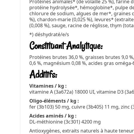
Protéines animales* (de volaille 25 %), farine d
protéine hydrolysée*, hémoglobine*, pulpe de
chlorure de sodium, algues de mer*, graines de 
%), chardon-marie (0,025 %), levures* (extrait
(0,008 %), sauge, racine de réglisse, thym (tot
*) déshydraté/e/s
Constituant Analytique:
Protéines brutes 36,0 %, graisses brutes 9,0 %
0,6 %, magnésium 0,08 %, acides gras oméga-6
Additifs:
Vitamines / kg :
vitamine A (3a672a) 18000 UI, vitamine D3 (3a6
Oligo-éléments / kg :
fer (3b103) 50 mg, cuivre (3b405) 11 mg, zinc
Acides aminés / kg :
DL-méthionine (3c301) 4200 mg
Antioxygènes, extraits naturels à haute teneu