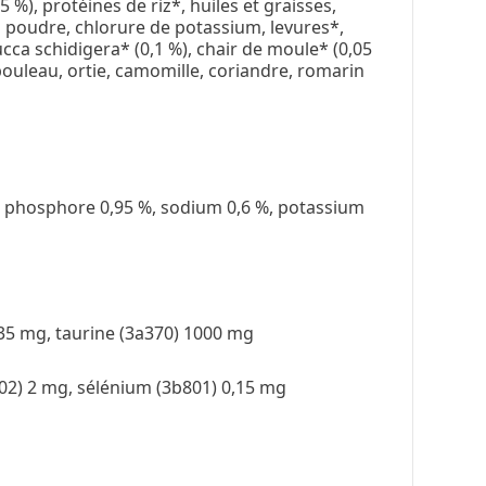
5 %), protéines de riz*, huiles et graisses,
 poudre, chlorure de potassium, levures*,
ucca schidigera* (0,1 %), chair de moule* (0,05
 bouleau, ortie, camomille, coriandre, romarin
 %, phosphore 0,95 %, sodium 0,6 %, potassium
 35 mg, taurine (3a370) 1000 mg
202) 2 mg, sélénium (3b801) 0,15 mg