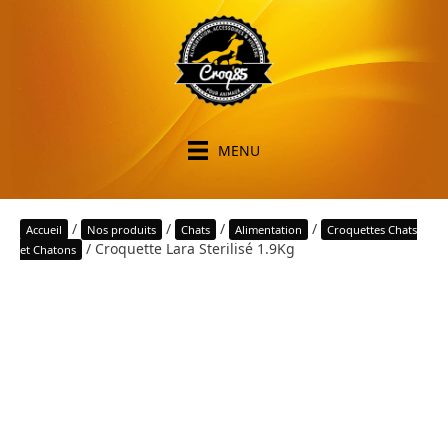
MENU
/
/
/
/
Accueil
Nos produits
Chats
Alimentation
Croquettes Chats
/ Croquette Lara Sterilisé 1.9Kg
et Chatons