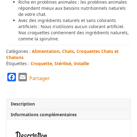
Riche en protéines animales : les protéines animales
répondent mieux aux besoins nutritionnels naturels
de votre chat.
Avec des ingrédients naturels et sans colorants
artificiels : Nous n’utilisons aucun colorant artificiel.
Nos croquettes contiennent des ingrédients naturels,
comme la spiruline.
Catégories :
Alimentation
,
Chats
,
Croquettes Chats et
Chatons
Étiquettes :
Croquette
,
Stérilisé
,
Volaille
F
E
Partager
a
m
c
a
e
i
Description
b
l
Informations complémentaires
o
o
Description
k