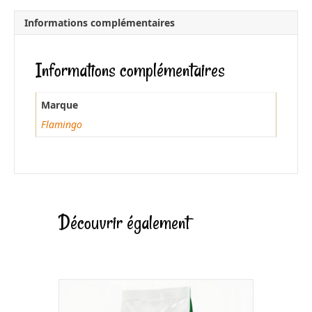
c
a
e
i
Informations complémentaires
b
l
o
Informations complémentaires
o
k
Marque
Flamingo
Découvrir également