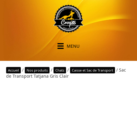
MENU
/
/
/
/ Sac
Accueil
Nos produits
Chats
Caisse et Sac de Transport
de Transport Tatjana Gris Clair