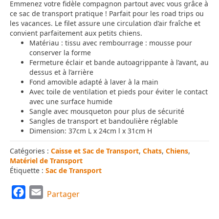
Emmenez votre fidèle compagnon partout avec vous grâce à
ce sac de transport pratique ! Parfait pour les road trips ou
les vacances. Le filet assure une circulation d’air fraîche et
convient parfaitement aux petits chiens.
Matériau : tissu avec rembourrage : mousse pour
conserver la forme
Fermeture éclair et bande autoagrippante à l’avant, au
dessus et à l’arrière
Fond amovible adapté à laver à la main
Avec toile de ventilation et pieds pour éviter le contact
avec une surface humide
Sangle avec mousqueton pour plus de sécurité
Sangles de transport et bandoulière réglable
Dimension: 37cm L x 24cm l x 31cm H
Catégories :
Caisse et Sac de Transport
,
Chats
,
Chiens
,
Matériel de Transport
Étiquette :
Sac de Transport
F
E
Partager
a
m