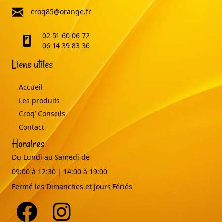
email
croq85@orange.fr
02 51 60 06 72
telephone
06 14 39 83 36
Liens utiles
Accueil
Les produits
Croq’ Conseils
Contact
Horaires
Du Lundi au Samedi de
09:00 à 12:30 | 14:00 à 19:00
Fermé les Dimanches et Jours Fériés