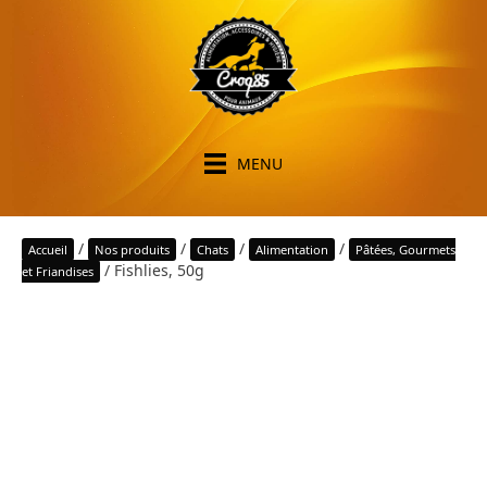
MENU
/
/
/
/
Accueil
Nos produits
Chats
Alimentation
Pâtées, Gourmets
/ Fishlies, 50g
et Friandises