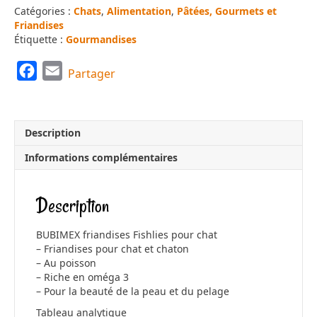
Catégories :
Chats
,
Alimentation
,
Pâtées, Gourmets et
Friandises
Étiquette :
Gourmandises
F
E
Partager
a
m
c
a
e
i
Description
b
l
Informations complémentaires
o
o
Description
k
BUBIMEX friandises Fishlies pour chat
– Friandises pour chat et chaton
– Au poisson
– Riche en oméga 3
– Pour la beauté de la peau et du pelage
Tableau analytique