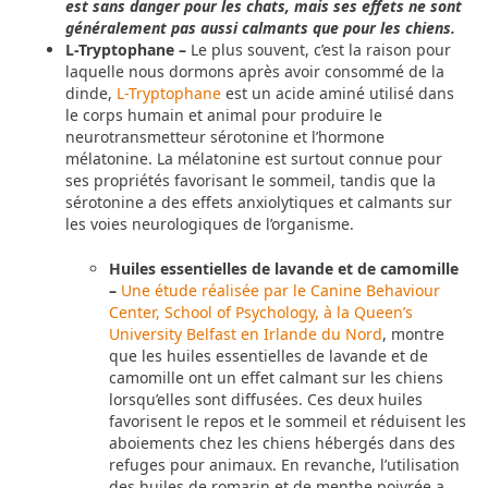
est sans danger pour les chats, mais ses effets ne sont
généralement pas aussi calmants que pour les chiens.
L-Tryptophane –
Le plus souvent, c’est la raison pour
laquelle nous dormons après avoir consommé de la
dinde,
L-Tryptophane
est un acide aminé utilisé dans
le corps humain et animal pour produire le
neurotransmetteur sérotonine et l’hormone
mélatonine. La mélatonine est surtout connue pour
ses propriétés favorisant le sommeil, tandis que la
sérotonine a des effets anxiolytiques et calmants sur
les voies neurologiques de l’organisme.
Huiles essentielles de lavande et de camomille
–
Une étude réalisée par le Canine Behaviour
Center, School of Psychology, à la Queen’s
University Belfast en Irlande du Nord
, montre
que les huiles essentielles de lavande et de
camomille ont un effet calmant sur les chiens
lorsqu’elles sont diffusées. Ces deux huiles
favorisent le repos et le sommeil et réduisent les
aboiements chez les chiens hébergés dans des
refuges pour animaux. En revanche, l’utilisation
des huiles de romarin et de menthe poivrée a