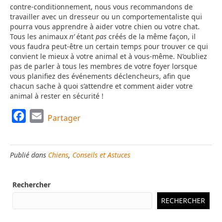
contre-conditionnement, nous vous recommandons de
travailler avec un dresseur ou un comportementaliste qui
pourra vous apprendre à aider votre chien ou votre chat.
Tous les animaux
n’
étant
pas
créés de la même façon, il
vous faudra peut-être un certain temps pour trouver ce qui
convient le mieux à votre animal et à vous-même. N’oubliez
pas de parler à tous les membres de votre foyer lorsque
vous planifiez des événements déclencheurs, afin que
chacun sache à quoi s’attendre et comment aider votre
animal à rester en sécurité !
F
E
Partager
a
m
c
a
Publié dans
Chiens
,
Conseils et Astuces
e
i
b
l
Rechercher
o
o
RECHERCHER
k