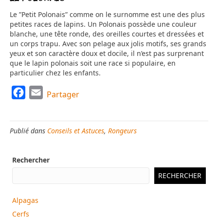
Le ”Petit Polonais” comme on le surnomme est une des plus
petites races de lapins. Un Polonais possède une couleur
blanche, une tête ronde, des oreilles courtes et dressées et
un corps trapu. Avec son pelage aux jolis motifs, ses grands
yeux et son caractère doux et docile, il n’est pas surprenant
que le lapin polonais soit une race si populaire, en
particulier chez les enfants.
F
E
Partager
a
m
c
a
Publié dans
Conseils et Astuces
,
Rongeurs
e
i
b
l
Rechercher
o
o
RECHERCHER
k
Alpagas
Cerfs