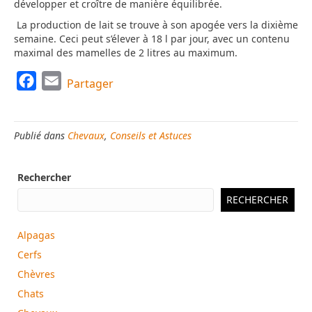
développer et croître de manière équilibrée.
La production de lait se trouve à son apogée vers la dixième
semaine. Ceci peut s’élever à 18 l par jour, avec un contenu
maximal des mamelles de 2 litres au maximum.
F
E
Partager
a
m
c
a
Publié dans
Chevaux
,
Conseils et Astuces
e
i
b
l
Rechercher
o
o
RECHERCHER
k
Alpagas
Cerfs
Chèvres
Chats