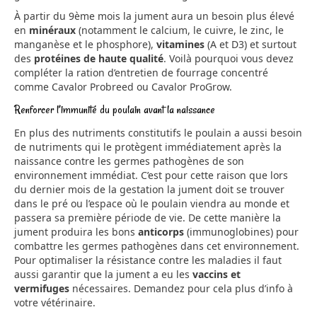
À partir du 9ème mois la jument aura un besoin plus élevé
en
minéraux
(notamment le calcium, le cuivre, le zinc, le
manganèse et le phosphore),
vitamines
(A et D3) et surtout
des
protéines de haute qualité
. Voilà pourquoi vous devez
compléter la ration d’entretien de fourrage concentré
comme Cavalor Probreed ou Cavalor ProGrow.
Renforcer l’immunité du poulain avant la naissance
En plus des nutriments constitutifs le poulain a aussi besoin
de nutriments qui le protègent immédiatement après la
naissance contre les germes pathogènes de son
environnement immédiat. C’est pour cette raison que lors
du dernier mois de la gestation la jument doit se trouver
dans le pré ou l’espace où le poulain viendra au monde et
passera sa première période de vie. De cette manière la
jument produira les bons
anticorps
(immunoglobines) pour
combattre les germes pathogènes dans cet environnement.
Pour optimaliser la résistance contre les maladies il faut
aussi garantir que la jument a eu les
vaccins et
vermifuges
nécessaires. Demandez pour cela plus d’info à
votre vétérinaire.