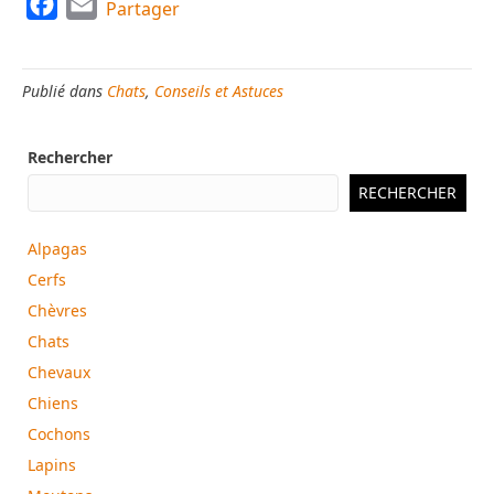
F
E
Partager
a
m
c
a
Publié dans
Chats
,
Conseils et Astuces
e
i
b
l
Rechercher
o
o
RECHERCHER
k
Alpagas
Cerfs
Chèvres
Chats
Chevaux
Chiens
Cochons
Lapins