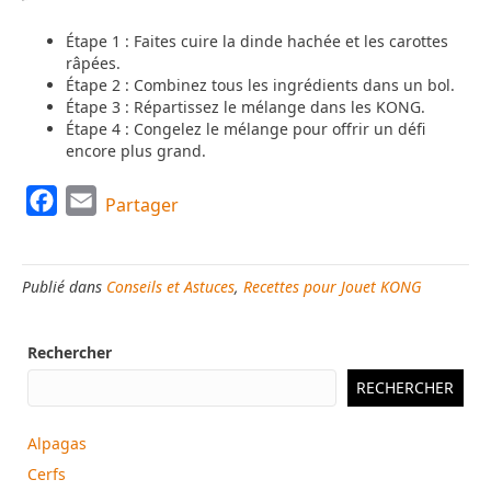
Étape 1 : Faites cuire la dinde hachée et les carottes
râpées.
Étape 2 : Combinez tous les ingrédients dans un bol.
Étape 3 : Répartissez le mélange dans les KONG.
Étape 4 : Congelez le mélange pour offrir un défi
encore plus grand.
F
E
Partager
a
m
c
a
Publié dans
Conseils et Astuces
,
Recettes pour Jouet KONG
e
i
b
l
Rechercher
o
o
RECHERCHER
k
Alpagas
Cerfs