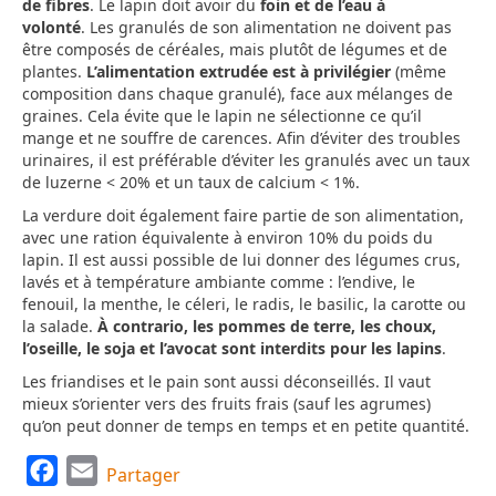
de fibres
. Le lapin doit avoir du
foin et de l’eau à
volonté
. Les granulés de son alimentation ne doivent pas
être composés de céréales, mais plutôt de légumes et de
plantes.
L’alimentation extrudée est à privilégier
(même
composition dans chaque granulé), face aux mélanges de
graines. Cela évite que le lapin ne sélectionne ce qu’il
mange et ne souffre de carences. Afin d’éviter des troubles
urinaires, il est préférable d’éviter les granulés avec un taux
de luzerne < 20% et un taux de calcium < 1%.
La verdure doit également faire partie de son alimentation,
avec une ration équivalente à environ 10% du poids du
lapin. Il est aussi possible de lui donner des légumes crus,
lavés et à température ambiante comme : l’endive, le
fenouil, la menthe, le céleri, le radis, le basilic, la carotte ou
la salade.
À contrario, les pommes de terre, les choux,
l’oseille, le soja et l’avocat sont interdits pour les lapins
.
Les friandises et le pain sont aussi déconseillés. Il vaut
mieux s’orienter vers des fruits frais (sauf les agrumes)
qu’on peut donner de temps en temps et en petite quantité.
F
E
Partager