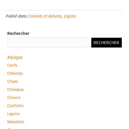
a
m
c
a
Publié dans
Conseils et Astuces
,
Lapins
e
i
b
l
Rechercher
o
o
RECHERCHER
k
Alpagas
Cerfs
Chèvres
Chats
Chevaux
Chiens
Cochons
Lapins
Moutons