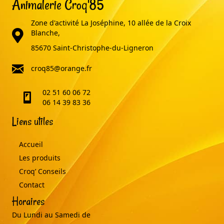
Animalerie Croq'85
Zone d'activité La Joséphine, 10 allée de la Croix
adresse
Blanche,
85670 Saint-Christophe-du-Ligneron
email
croq85@orange.fr
02 51 60 06 72
telephone
06 14 39 83 36
Liens utiles
Accueil
Les produits
Croq’ Conseils
Contact
Horaires
Du Lundi au Samedi de