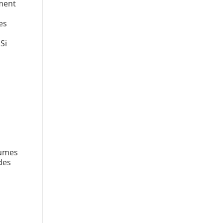
ement
es
Si
gumes
 des