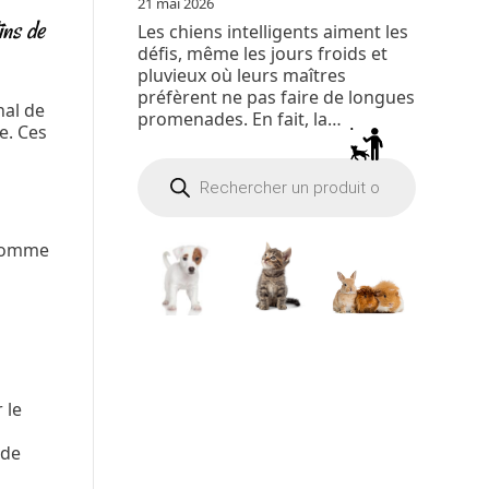
21 mai 2026
ins de
Les chiens intelligents aiment les
défis, même les jours froids et
pluvieux où leurs maîtres
préfèrent ne pas faire de longues
nal de
promenades. En fait, la…
e. Ces
Recherche
de
produits
 le
 de