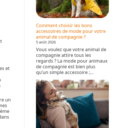
Comment choisir les bons
accessoires de mode pour votre
animal de compagnie ?
t
5 août 2026
Vous voulez que votre animal de
compagnie attire tous les
regards ? La mode pour animaux
de compagnie est bien plus
es et
qu’un simple accessoire ;…
a
a
re un
smes
stème
 dans