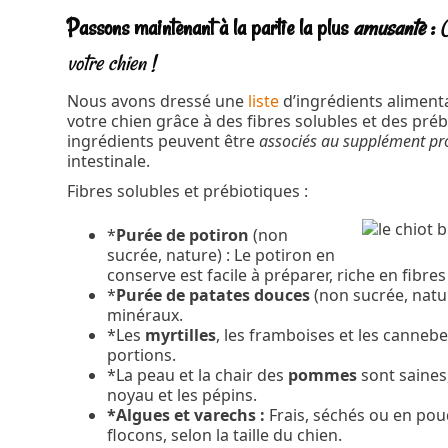
Passons maintenant à la partie la plus
amusante
:
C
votre chien !
Nous avons dressé une
liste
d’ingrédients alimenta
votre chien grâce à des fibres solubles et des pré
ingrédients peuvent être
associés au supplément pro
intestinale.
Fibres solubles et prébiotiques :
*
Purée de potiron
(non
sucrée, nature) : Le potiron en
conserve est facile à préparer, riche en fibre
*
Purée de patates douces
(non sucrée, natur
minéraux.
*Les
myrtilles
, les framboises et les cannebe
portions.
*La peau et la chair des
pommes
sont saines,
noyau et les pépins.
*Algues et varechs :
Frais, séchés ou en poudr
flocons, selon la taille du chien.