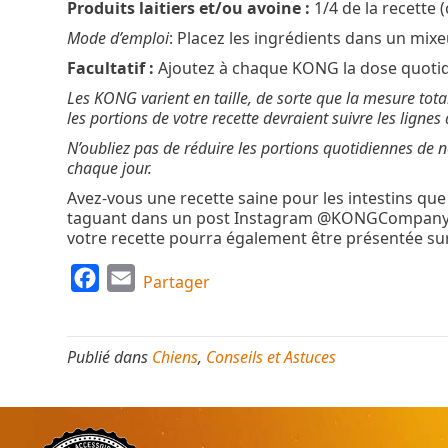
Produits laitiers et/ou avoine :
1/4 de la recette
Mode d’emploi
: Placez les ingrédients dans un mixe
Facultatif :
Ajoutez à chaque KONG la dose quotid
Les KONG varient en taille, de sorte que la mesure tota
les portions de votre recette devraient suivre les lignes
N’oubliez pas de réduire les portions quotidiennes de 
chaque jour.
Avez-vous une recette saine pour les intestins que
taguant dans un post Instagram @KONGCompany,
votre recette pourra également être présentée su
F
E
Partager
a
m
c
a
Publié dans
Chiens
,
Conseils et Astuces
e
i
b
l
o
o