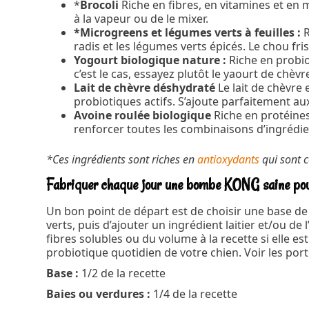
*
Brocoli
Riche en fibres, en vitamines et en m
à la vapeur ou de le mixer.
*Microgreens et légumes verts à feuilles :
R
radis et les légumes verts épicés. Le chou fri
Yogourt biologique nature :
Riche en probiot
c’est le cas, essayez plutôt le yaourt de chèvr
Lait de chèvre déshydraté
Le lait de chèvre 
probiotiques actifs. S’ajoute parfaitement aux
Avoine roulée biologique
Riche en protéines 
renforcer toutes les combinaisons d’ingrédie
*Ces ingrédients sont riches en
antioxydants
qui sont c
Fabriquer chaque jour une bombe KONG saine pour 
Un bon point de départ est de choisir une base de
verts, puis d’ajouter un ingrédient laitier et/ou d
fibres solubles ou du volume à la recette si elle e
probiotique quotidien de votre chien. Voir les port
Base :
1/2 de la recette
Baies ou verdures :
1/4 de la recette