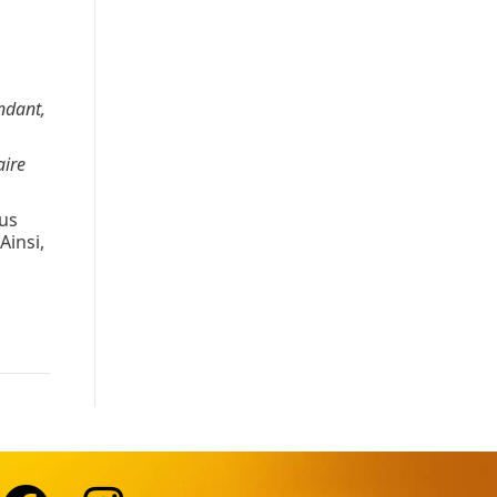
endant,
aire
ous
insi,