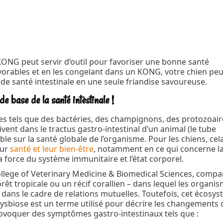
le KONG peut servir d’outil pour favoriser une bonne santé
vorables et en les congelant dans un KONG, votre chien peu
de santé intestinale en une seule friandise savoureuse.
de base de la santé intestinale !
 tels que des bactéries, des champignons, des protozoair
vivent dans le tractus gastro-intestinal d’un animal (le tube
le sur la santé globale de l’organisme. Pour les chiens, cel
eur
santé et leur bien-être
, notamment en ce qui concerne l
la force du système immunitaire et l’état corporel.
llege of Veterinary Medicine & Biomedical Sciences, compa
 tropicale ou un récif corallien – dans lequel les organi
 dans le cadre de relations mutuelles. Toutefois, cet écosy
 dysbiose est un terme utilisé pour décrire les changements
provoquer des symptômes gastro-intestinaux tels que :