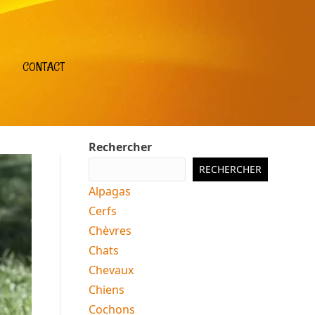
CONTACT
Rechercher
RECHERCHER
Alpagas
Cerfs
Chèvres
Chats
Chevaux
Chiens
Cochons