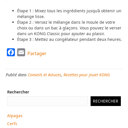
Étape 1 : Mixez tous les ingrédients jusqu’à obtenir un
mélange lisse.
Étape 2 : Versez le mélange dans le moule de votre
choix ou dans un bac à glaçons. Vous pouvez le verser
dans un KONG Classic pour ajouter au plaisir.
Étape 3 : Mettez au congélateur pendant deux heures.
F
E
Partager
a
m
c
a
Publié dans
Conseils et Astuces
,
Recettes pour Jouet KONG
e
i
b
l
Rechercher
o
o
RECHERCHER
k
Alpagas
Cerfs