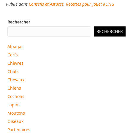
Publié dans
Conseils et Astuces
,
Recettes pour Jouet KONG
e
i
b
l
Rechercher
o
o
RECHERCHER
k
Alpagas
Cerfs
Chèvres
Chats
Chevaux
Chiens
Cochons
Lapins
Moutons
Oiseaux
Partenaires