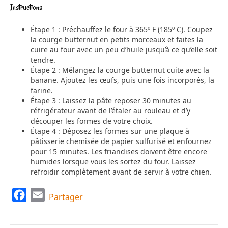
Instructions
Étape 1 : Préchauffez le four à 365º F (185º C). Coupez
la courge butternut en petits morceaux et faites la
cuire au four avec un peu d’huile jusqu’à ce qu’elle soit
tendre.
Étape 2 : Mélangez la courge butternut cuite avec la
banane. Ajoutez les œufs, puis une fois incorporés, la
farine.
Étape 3 : Laissez la pâte reposer 30 minutes au
réfrigérateur avant de l’étaler au rouleau et d’y
découper les formes de votre choix.
Étape 4 : Déposez les formes sur une plaque à
pâtisserie chemisée de papier sulfurisé et enfournez
pour 15 minutes. Les friandises doivent être encore
humides lorsque vous les sortez du four. Laissez
refroidir complètement avant de servir à votre chien.
F
E
Partager
a
m
c
a