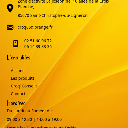
Zone d'activité La Joséphine, 10 allée de la Croix
adresse
Blanche,
85670 Saint-Christophe-du-Ligneron
email
croq85@orange.fr
02 51 60 06 72
telephone
06 14 39 83 36
Liens utiles
Accueil
Les produits
Croq’ Conseils
Contact
Horaires
Du Lundi au Samedi de
09:00 à 12:30 | 14:00 à 19:00
Fermé les Dimanches et Jours Fériés