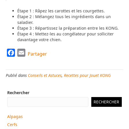
Étape 1 : Râpez les carottes et les courgettes.
Étape 2 : Mélangez tous les ingrédients dans un
saladier.
Étape 3 : Répartissez la préparation entre les KONG.
Étape 4 : Mettez-les au congélateur pour solliciter
davantage votre chien.
F
E
Partager
a
m
c
a
Publié dans
Conseils et Astuces
,
Recettes pour Jouet KONG
e
i
b
l
Rechercher
o
o
RECHERCHER
k
Alpagas
Cerfs