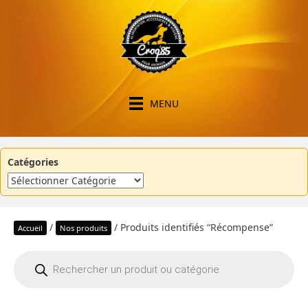
MENU
Catégories
/
/ Produits identifiés “Récompense”
Accueil
Nos produits
Recherche
de
produits