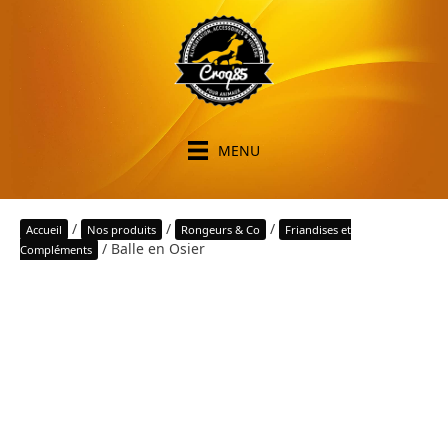
MENU
/
/
/
Accueil
Nos produits
Rongeurs & Co
Friandises et
/ Balle en Osier
Compléments