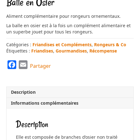
Balle en Osier
Aliment complémentaire pour rongeurs ornementaux.
La balle en osier est à la fois un complément alimentaire et
un superbe jouet pour tous les rongeurs.
Catégories :
Friandises et Compléments
,
Rongeurs & Co
Étiquettes :
Friandises
,
Gourmandises
,
Récompense
F
E
Partager
a
m
c
a
e
i
Description
b
l
Informations complémentaires
o
o
Description
k
Elle est composée de branches d’osier non traité