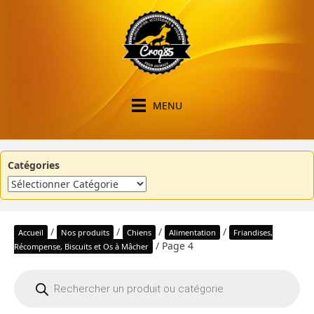
MENU
Catégories
/
/
/
/
Accueil
Nos produits
Chiens
Alimentation
Friandises,
/ Page 4
Récompense, Biscuits et Os à Mâcher
Recherche
de
produits