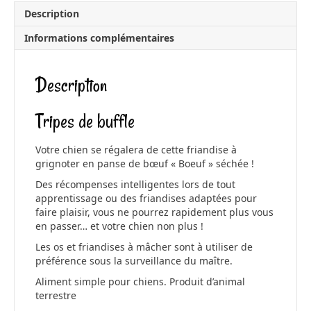
e
i
Description
b
l
Informations complémentaires
o
o
Description
k
Tripes de buffle
Votre chien se régalera de cette friandise à
grignoter en panse de bœuf « Boeuf » séchée !
Des récompenses intelligentes lors de tout
apprentissage ou des friandises adaptées pour
faire plaisir, vous ne pourrez rapidement plus vous
en passer… et votre chien non plus !
Les os et friandises à mâcher sont à utiliser de
préférence sous la surveillance du maître.
Aliment simple pour chiens. Produit d’animal
terrestre