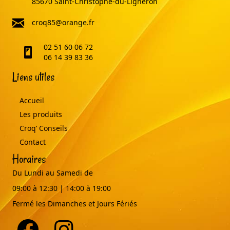
85670 Saint-Christophe-du-Ligneron
email
croq85@orange.fr
02 51 60 06 72
telephone
06 14 39 83 36
Liens utiles
Accueil
Les produits
Croq’ Conseils
Contact
Horaires
Du Lundi au Samedi de
09:00 à 12:30 | 14:00 à 19:00
Fermé les Dimanches et Jours Fériés