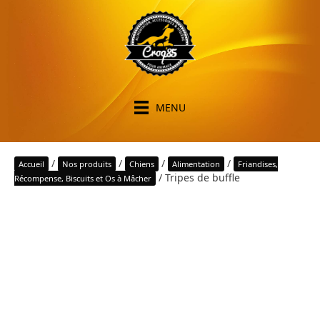
MENU
/
/
/
/
Accueil
Nos produits
Chiens
Alimentation
Friandises,
/ Tripes de buffle
Récompense, Biscuits et Os à Mâcher