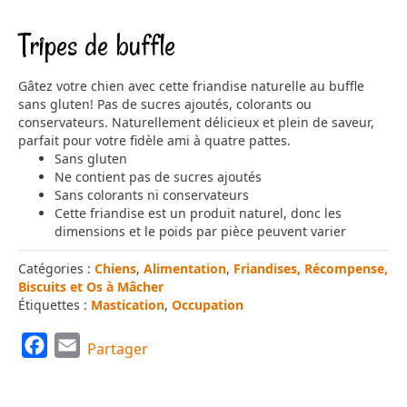
Tripes de buffle
Gâtez votre chien avec cette friandise naturelle au buffle
sans gluten! Pas de sucres ajoutés, colorants ou
conservateurs. Naturellement délicieux et plein de saveur,
parfait pour votre fidèle ami à quatre pattes.
Sans gluten
Ne contient pas de sucres ajoutés
Sans colorants ni conservateurs
Cette friandise est un produit naturel, donc les
dimensions et le poids par pièce peuvent varier
Catégories :
Chiens
,
Alimentation
,
Friandises, Récompense,
Biscuits et Os à Mâcher
Étiquettes :
Mastication
,
Occupation
F
E
Partager
a
m
c
a