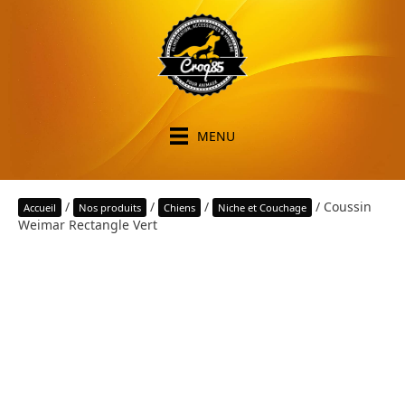
MENU
/
/
/
/ Coussin
Accueil
Nos produits
Chiens
Niche et Couchage
Weimar Rectangle Vert