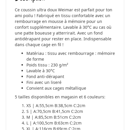
Ce coussin ultra doux Weimar est parfait pour ton
ami poilu ! Fabriqué en tissu confortable avec un
rembourrage en mousse à mémoire pour un
confort supplémentaire. Lavable à 30°C au cas où
une patte boueuse y atterrirait. Avec un fond
antidérapant pour rester en place. Indispensable
dans chaque cage en fil !
Matériau : tissu avec rembourrage : mémoire
de forme
Poids tissu : 230 g/m²
Lavable à 30°C
Fond anti-dérapant
Fini avec un liseré
Convient aux cages métallique
5 tailles disponibles en magasin et 6 couleurs:
XS | A:55,5cm B:38,5cm C:2cm
S | A:70,5cm B:41,5cm C:2cm
M | A:85,5cm B:51cm C:2cm
L | A:100,5cm B:63cm C:2cm
XL | A:116cm B:69cm C:2cm