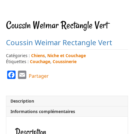
Coussin Weimar Rectangle Vert
Coussin Weimar Rectangle Vert
Catégories :
Chiens
,
Niche et Couchage
Étiquettes :
Couchage
,
Coussinerie
F
E
Partager
a
m
c
a
e
i
Description
b
l
Informations complémentaires
o
o
Description
k