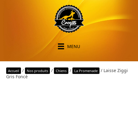
MENU
/
/
/
/ Laisse Ziggi
Accueil
Nos produits
Chiens
La Promenade
Gris Foncé