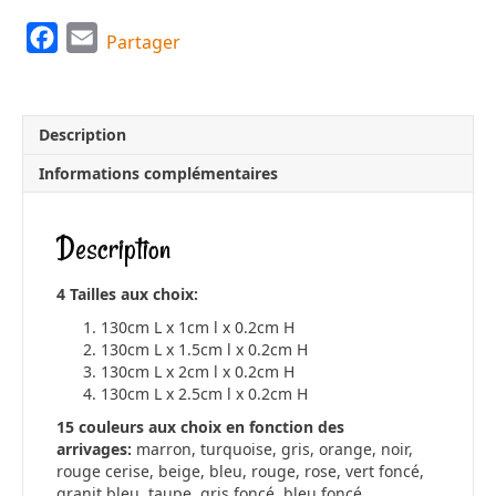
F
E
Partager
a
m
c
a
e
i
Description
b
l
Informations complémentaires
o
o
Description
k
4 Tailles aux choix:
130cm L x 1cm l x 0.2cm H
130cm L x 1.5cm l x 0.2cm H
130cm L x 2cm l x 0.2cm H
130cm L x 2.5cm l x 0.2cm H
15 couleurs aux choix en fonction des
arrivages:
marron, turquoise, gris, orange, noir,
rouge cerise, beige, bleu, rouge, rose, vert foncé,
granit bleu, taupe, gris foncé, bleu foncé