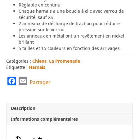
Réglable en continu
Chaque harnais a une boucle à clic avec verrou de
sécurité, sauf XS
2 anneaux de décharge de traction pour réduire
pression sur le verrou
Les anneaux en métal ont un revêtement en nickel
brillant
5 tailles et 15 couleurs en fonction des arrivages
Catégories :
Chiens
,
La Promenade
Étiquette :
Harnais
F
E
Partager
a
m
c
a
e
i
Description
b
l
Informations complémentaires
o
o