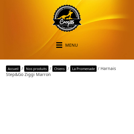
MENU
/
/
/
/ Harnais
Accueil
Nos produits
Chiens
La Promenade
Step&Go Ziggi Marron