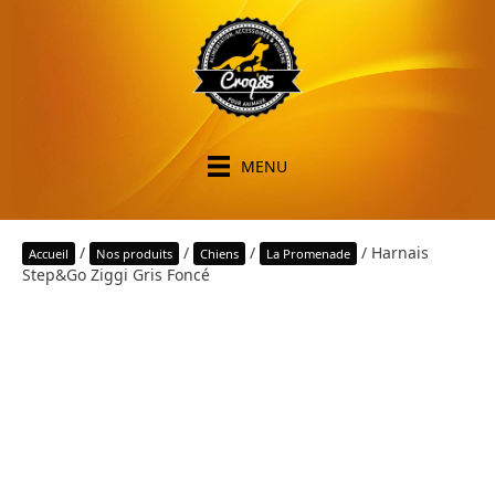
MENU
/
/
/
/ Harnais
Accueil
Nos produits
Chiens
La Promenade
Step&Go Ziggi Gris Foncé