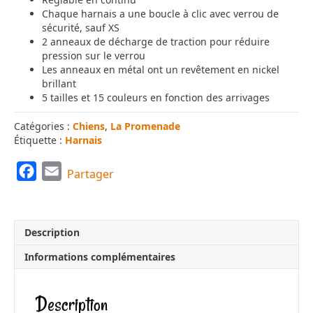
Chaque harnais a une boucle à clic avec verrou de
sécurité, sauf XS
2 anneaux de décharge de traction pour réduire
pression sur le verrou
Les anneaux en métal ont un revêtement en nickel
brillant
5 tailles et 15 couleurs en fonction des arrivages
Catégories :
Chiens
,
La Promenade
Étiquette :
Harnais
F
E
Partager
a
m
c
a
e
i
Description
b
l
Informations complémentaires
o
o
Description
k