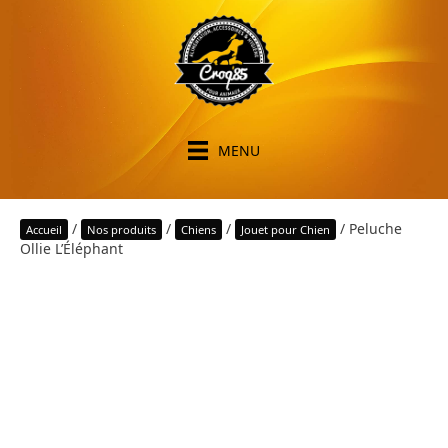
MENU
/
/
/
/ Peluche
Accueil
Nos produits
Chiens
Jouet pour Chien
Ollie L’Éléphant