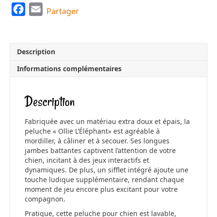
F
E
Partager
a
m
c
a
e
i
Description
b
l
Informations complémentaires
o
o
Description
k
Fabriquée avec un matériau extra doux et épais, la
peluche « Ollie L’Éléphant» est agréable à
mordiller, à câliner et à secouer. Ses longues
jambes battantes captivent l’attention de votre
chien, incitant à des jeux interactifs et
dynamiques. De plus, un sifflet intégré ajoute une
touche ludique supplémentaire, rendant chaque
moment de jeu encore plus excitant pour votre
compagnon.
Pratique, cette peluche pour chien est lavable,