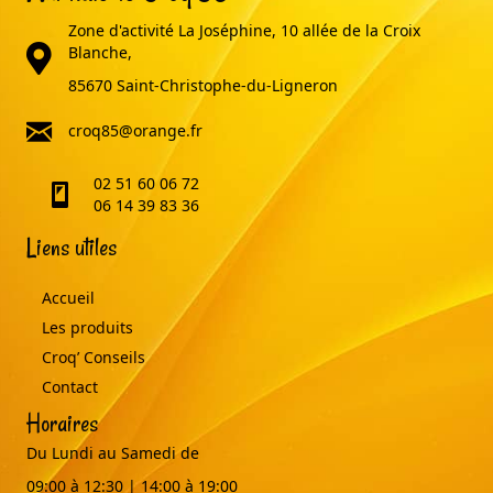
Zone d'activité La Joséphine, 10 allée de la Croix
adresse
Blanche,
85670 Saint-Christophe-du-Ligneron
email
croq85@orange.fr
02 51 60 06 72
telephone
06 14 39 83 36
Liens utiles
Accueil
Les produits
Croq’ Conseils
Contact
Horaires
Du Lundi au Samedi de
09:00 à 12:30 | 14:00 à 19:00