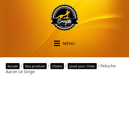
MENU
/
/
/
/ Peluche
Accueil
Nos produits
Chiens
Jouet pour Chien
Aaron Le Singe