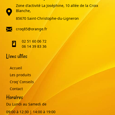
Zone d'activité La Joséphine, 10 allée de la Croix
adresse
Blanche,
85670 Saint-Christophe-du-Ligneron
email
croq85@orange.fr
02 51 60 06 72
telephone
06 14 39 83 36
Liens utiles
Accueil
Les produits
Croq’ Conseils
Contact
Horaires
Du Lundi au Samedi de
09:00 à 12:30 | 14:00 à 19:00