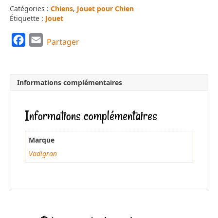
Catégories :
Chiens
,
Jouet pour Chien
Étiquette :
Jouet
F
E
Partager
a
m
c
a
e
i
Informations complémentaires
b
l
o
Informations complémentaires
o
k
Marque
Vadigran