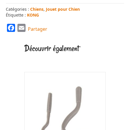
Catégories :
Chiens
,
Jouet pour Chien
Étiquette :
KONG
F
E
Partager
a
m
c
a
Découvrir également
e
i
b
l
o
o
k