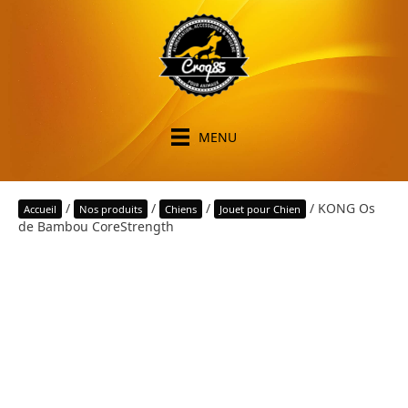
MENU
/
/
/
/ KONG Os
Accueil
Nos produits
Chiens
Jouet pour Chien
de Bambou CoreStrength