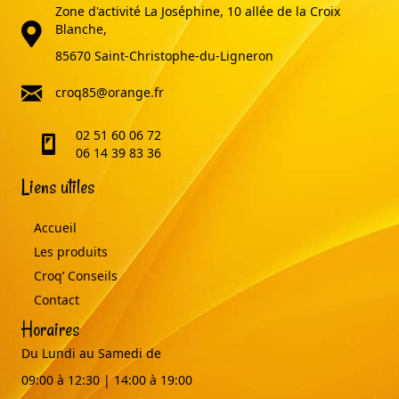
Zone d'activité La Joséphine, 10 allée de la Croix
adresse
Blanche,
85670 Saint-Christophe-du-Ligneron
email
croq85@orange.fr
02 51 60 06 72
telephone
06 14 39 83 36
Liens utiles
Accueil
Les produits
Croq’ Conseils
Contact
Horaires
Du Lundi au Samedi de
09:00 à 12:30 | 14:00 à 19:00