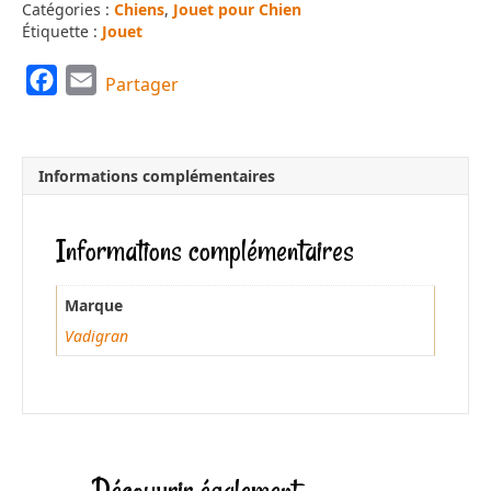
Catégories :
Chiens
,
Jouet pour Chien
Étiquette :
Jouet
F
E
Partager
a
m
c
a
e
i
Informations complémentaires
b
l
o
Informations complémentaires
o
k
Marque
Vadigran
Découvrir également