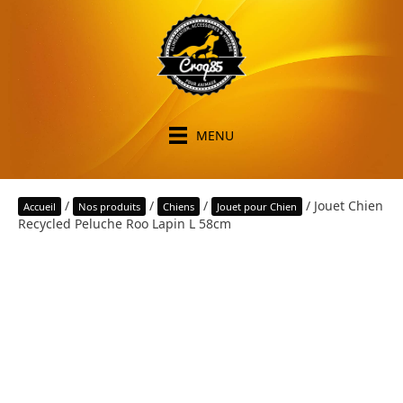
MENU
/
/
/
/ Jouet Chien
Accueil
Nos produits
Chiens
Jouet pour Chien
Recycled Peluche Roo Lapin L 58cm