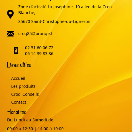
Zone d'activité La Joséphine, 10 allée de la Croix
adresse
Blanche,
85670 Saint-Christophe-du-Ligneron
email
croq85@orange.fr
02 51 60 06 72
telephone
06 14 39 83 36
Liens utiles
Accueil
Les produits
Croq’ Conseils
Contact
Horaires
Du Lundi au Samedi de
09:00 à 12:30 | 14:00 à 19:00