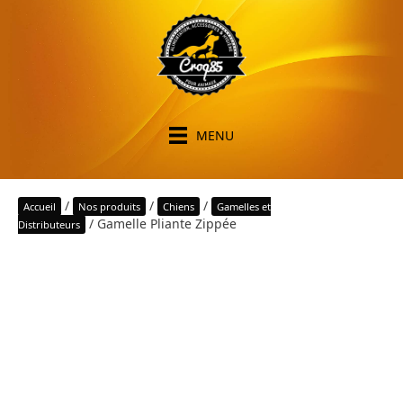
MENU
/
/
/
Accueil
Nos produits
Chiens
Gamelles et
/ Gamelle Pliante Zippée
Distributeurs