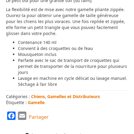
Le petit bol pour une grande soif (ou faim).
La flexibilité est de mise avec notre gamelle pliante zippée.
Ouvrez-la pour obtenir une gamelle de taille généreuse
pour les chiens les plus voraces. Une fois repliée et zippée,
elle forme un petit triangle que vous pouvez facilement
glisser dans votre poche.
Contenance 140 ml
Convient à des croquettes ou de l’eau
Mousqueton inclus
Parfaite avec le sac de transport de croquettes qui
permet de transporter de la nourriture pour plusieurs
jours
Lavage en machine en cycle délicat ou lavage manuel.
Séchage à l’air libre
Catégories :
Chiens
,
Gamelles et Distributeurs
Étiquette :
Gamelle
F
E
Partager
a
m
c
a