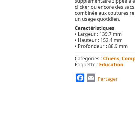
supplémentaire zippée a ét
clicker ou encore des sacs
combinée aux coutures ren
un usage quotidien.
Caractéristiques
• Largeur : 139.7 mm
• Hauteur : 152.4 mm
• Profondeur : 88.9 mm
Catégories :
Chiens
,
Comp
Étiquette :
Education
F
E
Partager
a
m
c
a
e
i
b
l
o
o