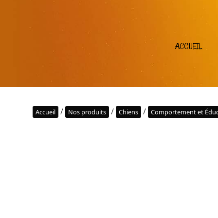
ACCUEIL
/
/
/
Accueil
Nos produits
Chiens
Comportement et Éduc