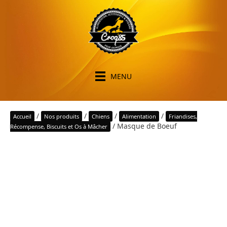
MENU
/
/
/
/
Accueil
Nos produits
Chiens
Alimentation
Friandises,
/ Masque de Boeuf
Récompense, Biscuits et Os à Mâcher