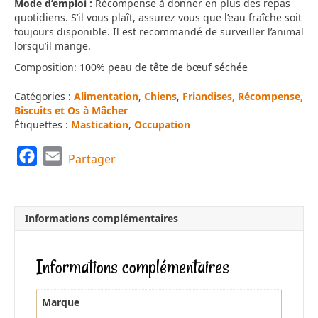
Mode d’emploi :
Récompense à donner en plus des repas
quotidiens. S’il vous plaît, assurez vous que l’eau fraîche soit
toujours disponible. Il est recommandé de surveiller l’animal
lorsqu’il mange.
Composition: 100% peau de tête de bœuf séchée
Catégories :
Alimentation
,
Chiens
,
Friandises, Récompense,
Biscuits et Os à Mâcher
Étiquettes :
Mastication
,
Occupation
F
E
Partager
a
m
c
a
e
i
Informations complémentaires
b
l
o
Informations complémentaires
o
k
Marque