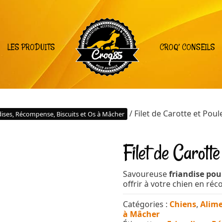
LES PRODUITS
CROQ’ CONSEILS
/ Filet de Carotte et Poul
dises, Récompense, Biscuits et Os à Mâcher
Filet de Carotte
Savoureuse
friandise pou
offrir à votre chien en ré
Catégories :
Chiens
,
Alim
à Mâcher