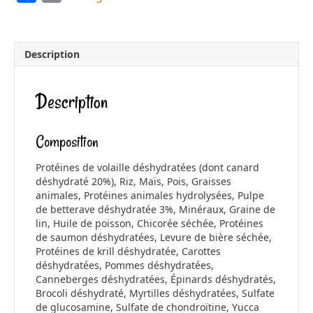
a
m
c
a
e
i
Description
b
l
o
Description
o
k
Composition
Protéines de volaille déshydratées (dont canard
déshydraté 20%), Riz, Maïs, Pois, Graisses
animales, Protéines animales hydrolysées, Pulpe
de betterave déshydratée 3%, Minéraux, Graine de
lin, Huile de poisson, Chicorée séchée, Protéines
de saumon déshydratées, Levure de bière séchée,
Protéines de krill déshydratée, Carottes
déshydratées, Pommes déshydratées,
Canneberges déshydratées, Épinards déshydratés,
Brocoli déshydraté, Myrtilles déshydratées,
Sulfate
de glucosamine, Sulfate de chondroïtine, Yucca