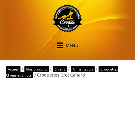
MENU
/
/
/
/
Accueil
Nos produits
Chiens
Alimentation
Croquettes
/ Croquettes Croc’Canard
Chiens et Chiots