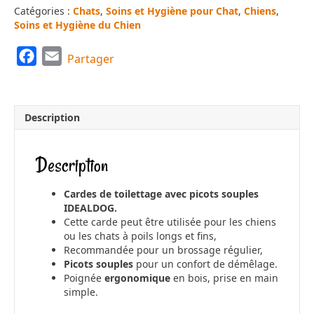
Catégories :
Chats
,
Soins et Hygiène pour Chat
,
Chiens
,
Soins et Hygiène du Chien
F
E
Partager
a
m
c
a
e
i
Description
b
l
o
Description
o
k
Cardes de toilettage avec picots souples
IDEALDOG.
Cette carde peut être utilisée pour les chiens
ou les chats à poils longs et fins,
Recommandée pour un brossage régulier,
Picots souples
pour un confort de démêlage.
Poignée
ergonomique
en bois, prise en main
simple.