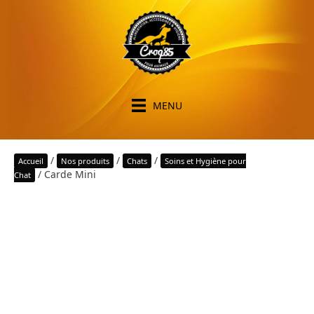
MENU
/
/
/
Accueil
Nos produits
Chats
Soins et Hygiène pour
/ Carde Mini
Chat