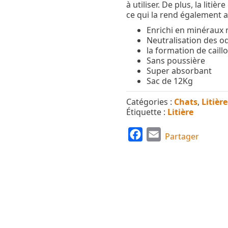
à utiliser. De plus, la liti
ce qui la rend également 
Enrichi en minéraux n
Neutralisation des o
la formation de caillo
Sans poussière
Super absorbant
Sac de 12Kg
Catégories :
Chats
,
Litièr
Étiquette :
Litière
F
E
Partager
a
m
c
a
e
i
b
l
o
o