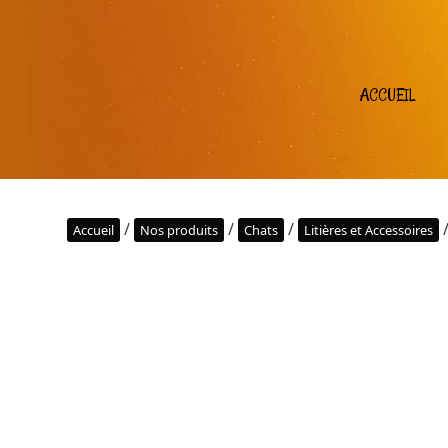
ACCUEIL
/
/
/
/
Accueil
Nos produits
Chats
Litières et Accessoires