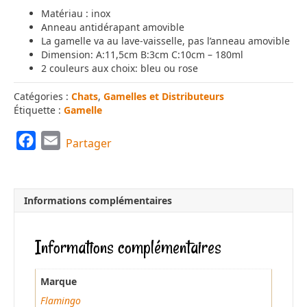
Matériau : inox
Anneau antidérapant amovible
La gamelle va au lave-vaisselle, pas l’anneau amovible
Dimension: A:11,5cm B:3cm C:10cm – 180ml
2 couleurs aux choix: bleu ou rose
Catégories :
Chats
,
Gamelles et Distributeurs
Étiquette :
Gamelle
F
E
Partager
a
m
c
a
e
i
Informations complémentaires
b
l
o
Informations complémentaires
o
k
Marque
Flamingo