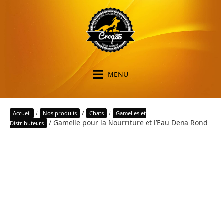
MENU
/
/
/
Accueil
Nos produits
Chats
Gamelles et
/ Gamelle pour la Nourriture et l’Eau Dena Rond
Distributeurs