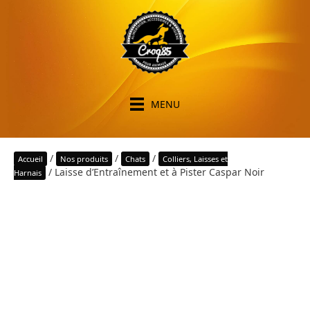
MENU
/
/
/
Accueil
Nos produits
Chats
Colliers, Laisses et
/ Laisse d’Entraînement et à Pister Caspar Noir
Harnais