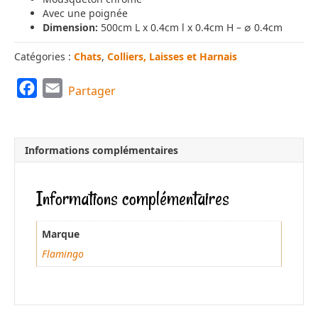
Avec une poignée
Dimension:
500cm L x 0.4cm l x 0.4cm H – ∅ 0.4cm
Catégories :
Chats
,
Colliers, Laisses et Harnais
F
E
Partager
a
m
c
a
e
i
Informations complémentaires
b
l
o
Informations complémentaires
o
k
Marque
Flamingo