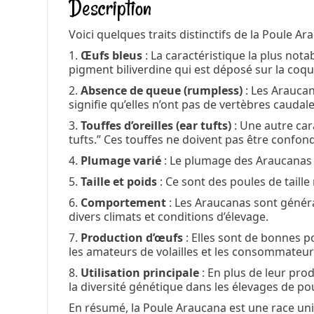
Description
Voici quelques traits distinctifs de la Poule Ar
1.
Œufs bleus
: La caractéristique la plus not
pigment biliverdine qui est déposé sur la coqui
2.
Absence de queue (rumpless)
: Les Araucan
signifie qu’elles n’ont pas de vertèbres cauda
3.
Touffes d’oreilles (ear tufts)
: Une autre car
tufts.” Ces touffes ne doivent pas être confon
4.
Plumage varié
: Le plumage des Araucanas pe
5.
Taille et poids
: Ce sont des poules de taill
6.
Comportement
: Les Araucanas sont généra
divers climats et conditions d’élevage.
7.
Production d’œufs
: Elles sont de bonnes 
les amateurs de volailles et les consommateu
8.
Utilisation principale
: En plus de leur pro
la diversité génétique dans les élevages de po
En résumé, la Poule Araucana est une race uniq