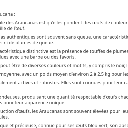
o
k
aucana :
able des Araucanas est qu’elles pondent des œufs de couleur 
lle de l’œuf.
as authentiques sont souvent sans queue, une caractéristi
les ni de plumes de queue.
actéristique distinctive est la présence de touffes de plume
dues avec une barbe ou des favoris.
ut être de diverses couleurs et motifs, y compris le noir, le 
e moyenne, avec un poids moyen d’environ 2 à 2,5 kg pour les
lement actives et robustes. Elles sont connues pour leur car
pondeuses, produisant une quantité respectable d’œufs chaq
rs pour leur apparence unique.
duction d’œufs, les Araucanas sont souvent élevées pour leur
ules.
ue et précieuse, connue pour ses œufs bleu-vert, son absenc