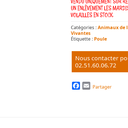
VENDU UNIQUEMENT SUR RÉ
UN ENLÈVEMENT LES MARDIS
VOLAILLES EN STOCK.
Catégories :
Animaux de 
Vivantes
Étiquette :
Poule
Nous contacter po
02.51.60.06.72
F
E
Partager
a
m
c
a
e
i
b
l
o