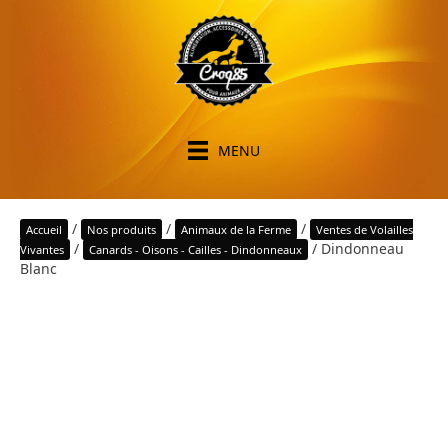
MENU
/
/
/
Accueil
Nos produits
Animaux de la Ferme
Ventes de Volailles
/
/ Dindonneau
Vivantes
Canards - Oisons - Cailles - Dindonneaux
Blanc