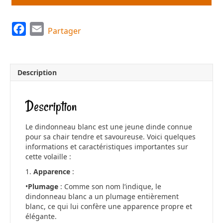
F
E
Partager
a
m
c
a
e
i
Description
b
l
o
Description
o
k
Le dindonneau blanc est une jeune dinde connue
pour sa chair tendre et savoureuse. Voici quelques
informations et caractéristiques importantes sur
cette volaille :
1.
Apparence
:
•
Plumage
: Comme son nom l’indique, le
dindonneau blanc a un plumage entièrement
blanc, ce qui lui confère une apparence propre et
élégante.