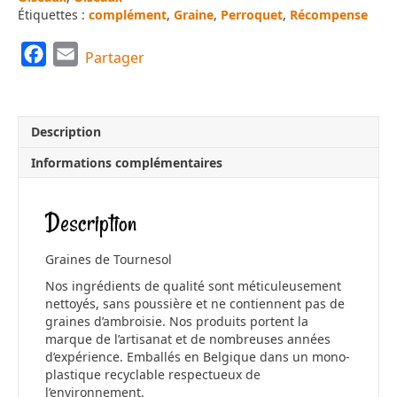
Étiquettes :
complément
,
Graine
,
Perroquet
,
Récompense
F
E
Partager
a
m
c
a
e
i
Description
b
l
Informations complémentaires
o
o
Description
k
Graines de Tournesol
Nos ingrédients de qualité sont méticuleusement
nettoyés, sans poussière et ne contiennent pas de
graines d’ambroisie. Nos produits portent la
marque de l’artisanat et de nombreuses années
d’expérience. Emballés en Belgique dans un mono-
plastique recyclable respectueux de
l’environnement.