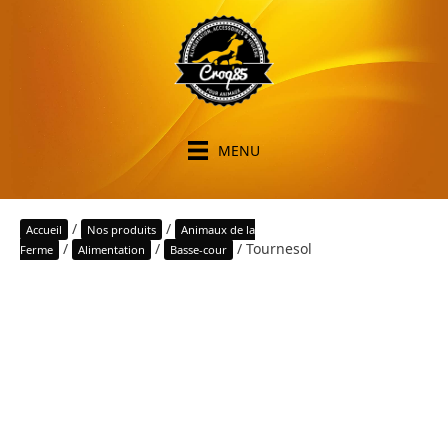
MENU
/
/
Accueil
Nos produits
Animaux de la
/
/
/ Tournesol
Ferme
Alimentation
Basse-cour