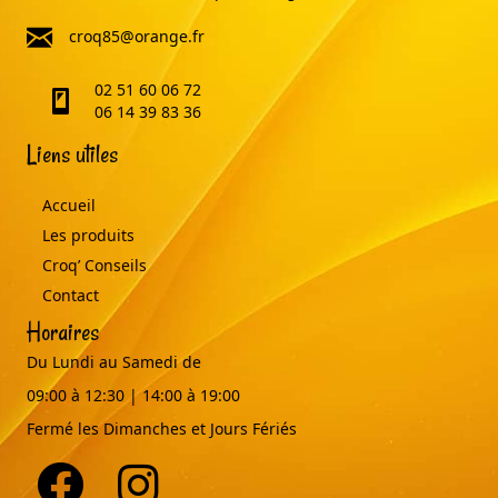
email
croq85@orange.fr
02 51 60 06 72
telephone
06 14 39 83 36
Liens utiles
Accueil
Les produits
Croq’ Conseils
Contact
Horaires
Du Lundi au Samedi de
09:00 à 12:30 | 14:00 à 19:00
Fermé les Dimanches et Jours Fériés