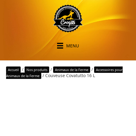
MENU
/
/
/
Accueil
Nos produits
Animaux de la Ferme
Accessoires pour
/ Couveuse Covatutto 16 L
Animaux de la Ferme