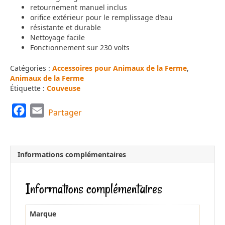
retournement manuel inclus
orifice extérieur pour le remplissage d’eau
résistante et durable
Nettoyage facile
Fonctionnement sur 230 volts
Catégories :
Accessoires pour Animaux de la Ferme
,
Animaux de la Ferme
Étiquette :
Couveuse
F
E
Partager
a
m
c
a
e
i
Informations complémentaires
b
l
o
Informations complémentaires
o
k
Marque